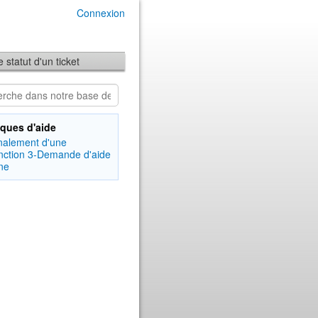
Connexion
le statut d'un ticket
ques d'aide
nalement d'une
nction
3-Demande d'aide
gne