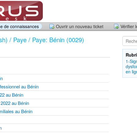
e de connaissances
Ouvrir un nouveau ticket
Vérifier 
ish) / Paye / Paye: Bénin (0029)
Rubri
1-Sig
dysfo
en li
nin
ofessionnel au Bénin
022 au Bénin
de 2022 au Bénin
amiliales au Bénin
n
in