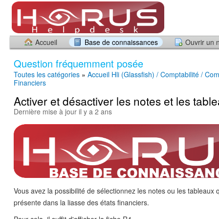
Accueil
Base de connaissances
Ouvrir un 
Question fréquemment posée
Toutes les catégories
»
Accueil Hli (Glassfish) / Comptabilité / Com
Financiers
Activer et désactiver les notes et les tabl
Dernière mise à jour il y a 2 ans
Vous avez la possibilité de sélectionnez les notes ou les tableaux 
présente dans la liasse des états financiers.
Pour cela, il suffit d'afficher la fiche R4.